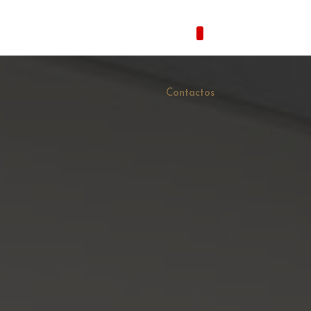
69 583 (Chamada rede móvel
Home
Centilar
Pro
Contactos